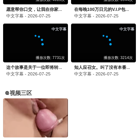
2026-05-27 10:15
开心追剧人
《庆余年2》更新超快，齐
乐片库好欢乐！
2026-05-26 21:30
欢乐发布
* 齐乐影院，与万千影迷共享欢乐时光