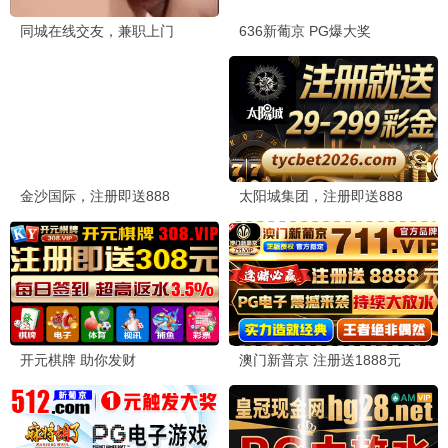
葬送的芙莉莲
齐乐热推
治愈奇幻年度神作
齐乐指数 8.7
欢乐观看
间谍过家家
齐乐热推
搞笑温馨阿尼亚最萌
齐乐指数 9.1
欢乐观看