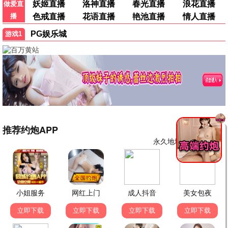
三体·剧版
齐乐热推
科幻巨制口碑封神
齐乐指数 10.6
欢乐观看
大唐狄公案
古装探案周一围