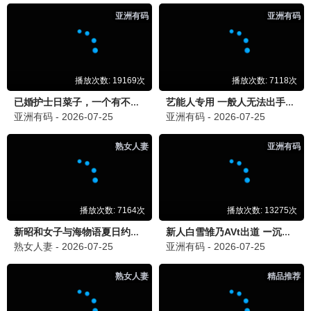
我独自升级
超爽漫改逆袭成神
齐乐指数 10.9
欢乐观看
海贼王·未来岛
齐乐热推
路飞五档觉醒
齐乐指数 9.6
欢乐观看